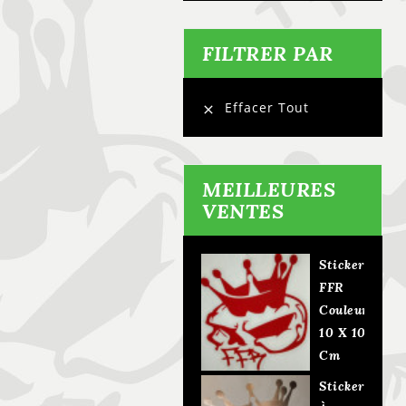
FILTRER PAR
Effacer Tout

MEILLEURES
VENTES
Sticker
FFR
Couleur
10 X 10
Cm
4,00 €
Sticker