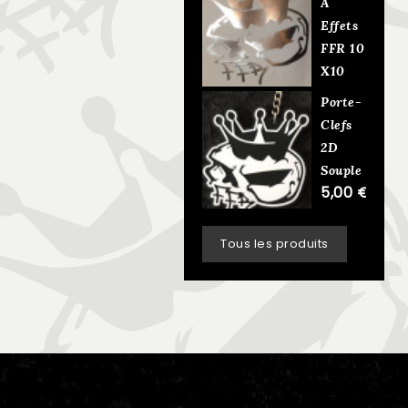
À
Effets
FFR 10
X10
Cm
Porte-
5,00 €
Clefs
2D
Souple
5,00 €
Tous les produits