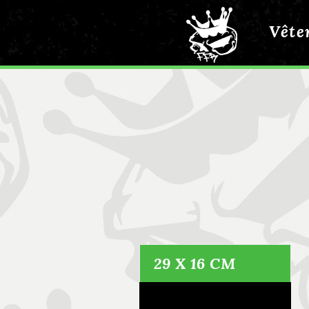
Vête
29 X 16 CM