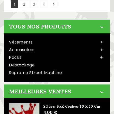
1
2
3
4

TOUS NOS PRODUITS

Vêtements

Accessoires

Packs

Destockage
Supreme Street Machine
MEILLEURES VENTES

Sticker FFR Couleur 10 X 10 Cm
4,00 €