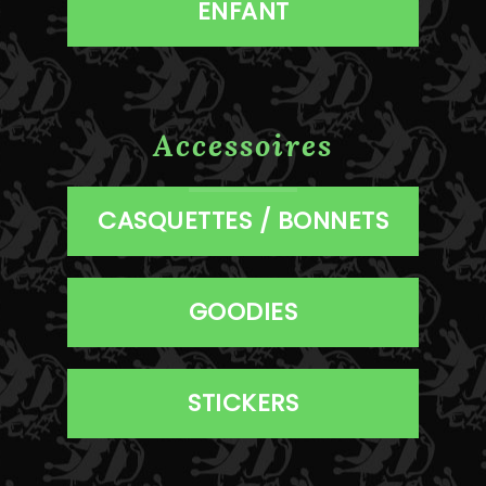
ENFANT
Accessoires
CASQUETTES / BONNETS
GOODIES
STICKERS